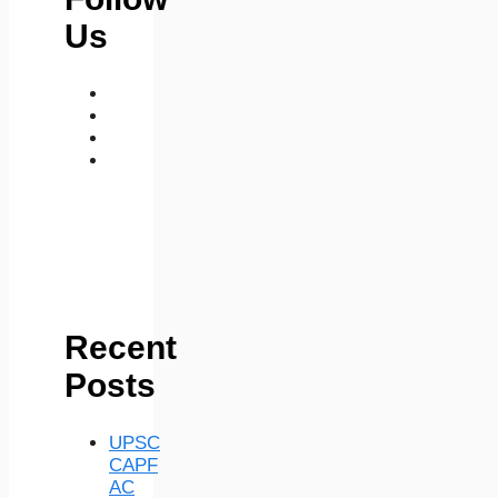
Us
medium
telegram
instagram
whatsapp
Recent
Posts
UPSC
CAPF
AC