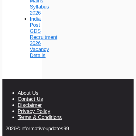
Mains
Syllabus
2026
India
Post
GDS
Recruitment
2026
Vacancy
Details
About Us
Contact Us
Disclaimer
Privacy Policy
Terms & Conditions
2026©informativeupdates99