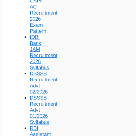
CAPF
AC
Recruitment
2026
Exam
Pattern
IDBI
Bank
JAM
Recruitment
2026
Syllabus
DSSSB
Recruitment
Advt
02/2026
DSSSB
Recruitment
Advt
01/2026
Syllabus
RBI
Assistant