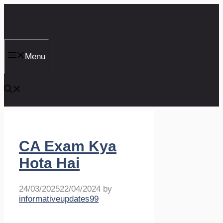
Skip
to
content
Menu
CA Exam Kya
Hota Hai
24/03/2025
22/04/2024
by
informativeupdates99