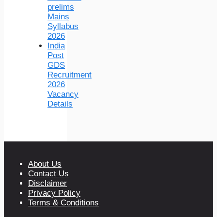
prelims
Mains
Syllabus
2026
India
Post
GDS
Recruitment
2026
Vacancy
Details
About Us
Contact Us
Disclaimer
Privacy Policy
Terms & Conditions