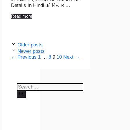
Details In Hindi को विस्तार …
Read more
Older posts
Newer posts
Page
Page
Page
Page
←
Previous
1
…
8
9
10
Next
→
Search
for: